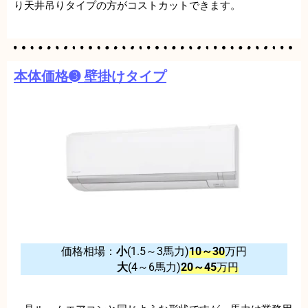
り天井吊りタイプの方がコストカットできます。
本体価格➌ 壁掛けタイプ
価格相場：
小
(1.5～3馬力)
10～30
万円
大
(4～6馬力)
20～45
万円