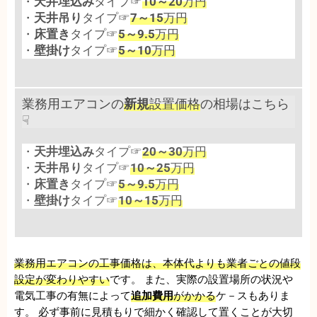
・
天井埋込み
タイプ☞
10～20
万円
・
天井吊り
タイプ☞
7～15
万円
・
床置き
タイプ☞
5～9.5
万円
・
壁掛け
タイプ☞
5～10
万円
業務用エアコンの
新規
設置価格
の相場はこちら
☟
・
天井埋込み
タイプ☞
20～30
万円
・
天井吊り
タイプ☞
10～25
万円
・
床置き
タイプ☞
5～9.5
万円
・
壁掛け
タイプ☞
10～15
万円
業務用エアコンの工事価格は、本体代よりも業者ごとの値段
設定が変わりやすい
です。 また、実際の設置場所の状況や
電気工事の有無によって
追加費用
がかかる
ケ－スもありま
す。 必ず事前に見積もりで細かく確認して置くことが大切