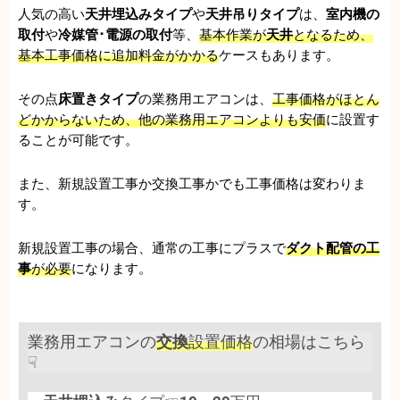
人気の高い
天井埋込みタイプ
や
天井吊りタイプ
は、
室内機の
取付
や
冷媒管･電源の取付
等、
基本作業が
天井
となるため、
基本工事価格に追加料金がかかる
ケースもあります。
その点
床置きタイプ
の業務用エアコンは、
工事価格がほとん
どかからないため、他の業務用エアコンよりも安価
に設置す
ることが可能です。
また、新規設置工事か交換工事かでも工事価格は変わりま
す。
新規設置工事の場合、通常の工事にプラスで
ダクト配管の工
事
が必要
になります。
業務用エアコンの
交換
設置価格
の相場はこちら
☟