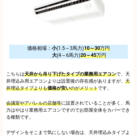
価格相場：
小
(1.5～3馬力)
10～30
万円
大
(4～6馬力)
20～45
万円
こちらは
天井から吊り下げたタイプの業務用エアコン
で、天
井埋込み用エアコンよりは設置後の存在感がありますが、
天
井埋込タイプよりも
価格が安い
のがメリット
です。
会議室やアパレルの店舗等
に設置されていることが多く、馬
力はやはり業務用エアコンですのでお部屋全体をカバーでき
る種類です。
デザインをそこまで気にしない場合は、天井埋込みタイプよ