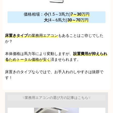
価格相場：
小
(1.5～3馬力)
7～30
万円
大
(4～6馬力)
30～70
万円
床置きタイプ
の業務用エアコン
もあることはご存じでした
か？
本体価格は馬力等により変動しますが、
設置費用が抑えられ
る
ためトータル価格が安く
済ませられます。
床置きのタイプならではで、お手入れのしやすさは抜群で
す！
☟業務用エアコンの選び方の記事はこちら☟